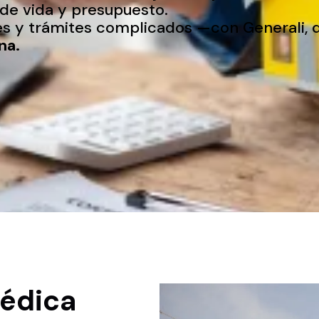
 de vida y presupuesto.
es y trámites complicados —con Generali, d
na.
médica