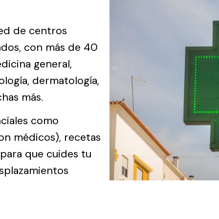
ed de centros
ados, con más de 40
dicina general,
ología, dermatología,
chas más.
nciales como
on médicos), recetas
 para que cuides tu
esplazamientos