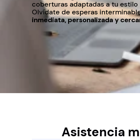
coberturas adaptadas a tu estilo
Olvídate de esperas interminabl
inmediata, personalizada y cerca
Asistencia 