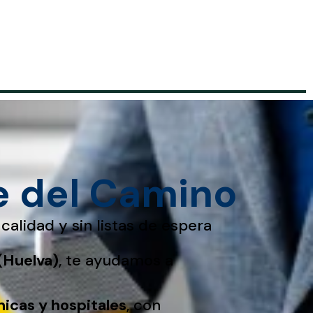
e del Camino
calidad y sin listas de espera
(Huelva)
, te ayudamos a
nicas y hospitales
, con