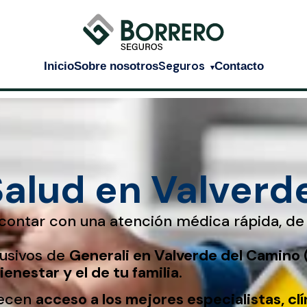
Seguros
Inicio
Sobre nosotros
Contacto
▾
Salud en Valverd
contar con una atención médica rápida, de 
lusivos de
Generali en Valverde del Camino 
ienestar y el de tu familia
.
recen
acceso a los mejores especialistas, clí