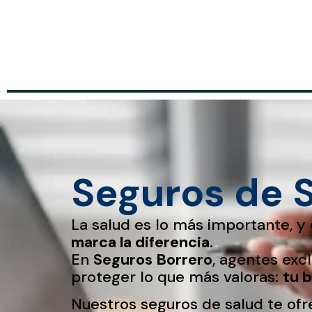
Seguros de 
La salud es lo más importante, y 
marca la diferencia
.
En
Seguros Borrero
, agentes exc
proteger lo que más valoras:
tu b
Nuestros seguros de salud te of